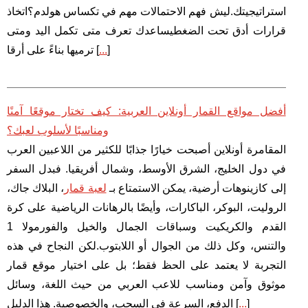
استراتيجيتك.ليش فهم الاحتمالات مهم في تكساس هولدم؟اتخاذ
قرارات أدق تحت الضغطيساعدك تعرف متى تكمل اليد ومتى
]
...
ترميها بناءً على أرقا [
أفضل مواقع القمار أونلاين العربية: كيف تختار موقعًا آمنًا
ومناسبًا لأسلوب لعبك؟
المقامرة أونلاين أصبحت خيارًا جذابًا للكثير من اللاعبين العرب
في دول الخليج، الشرق الأوسط، وشمال أفريقيا. فبدل السفر
إلى كازينوهات أرضية، يمكن الاستمتاع بـ
لعبة قمار
، البلاك جاك،
الروليت، البوكر، الباكارات، وأيضًا بالرهانات الرياضية على كرة
القدم والكريكيت وسباقات الجمال والخيل والفورمولا 1
والتنس، وكل ذلك من الجوال أو اللابتوب.لكن النجاح في هذه
التجربة لا يعتمد على الحظ فقط؛ بل على اختيار موقع قمار
موثوق وآمن ومناسب للاعب العربي من حيث اللغة، وسائل
]
...
الدفع، السرعة في السحب، والخصوصية. هذا الدليل [