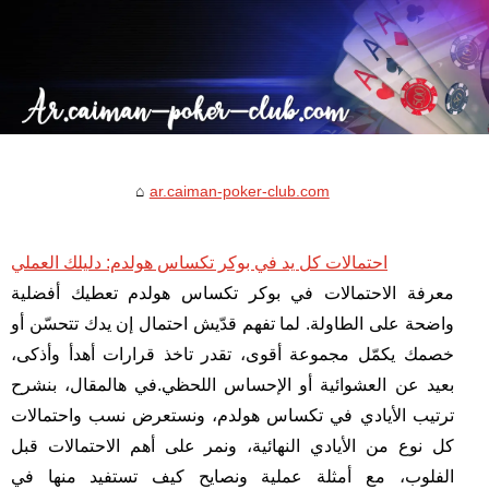
ar.caiman-poker-club.com
احتمالات كل يد في بوكر تكساس هولدم: دليلك العملي
معرفة الاحتمالات في بوكر تكساس هولدم تعطيك أفضلية
واضحة على الطاولة. لما تفهم قدّيش احتمال إن يدك تتحسّن أو
خصمك يكمّل مجموعة أقوى، تقدر تاخذ قرارات أهدأ وأذكى،
بعيد عن العشوائية أو الإحساس اللحظي.في هالمقال، بنشرح
ترتيب الأيادي في تكساس هولدم، ونستعرض نسب واحتمالات
كل نوع من الأيادي النهائية، ونمر على أهم الاحتمالات قبل
الفلوب، مع أمثلة عملية ونصايح كيف تستفيد منها في